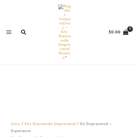
Ir
Total
Kit
al
del
Empresarial
contenido
carrito:
-
Experience
Buscar
cantidad
$
0.00
Inicio
/
Kits Bienvenida Empresarial
/ Kit Empresarial –
Experience